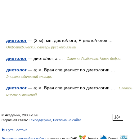
диетолог
— (2 м); мн. дието/логи, Р. дието/логов …
Орфографический словарь русского языка
диетолог
— дието/лог, а …
Слитно. Раздельно. Через дефис.
диетолог
— а; м. Врач специалист по диетологии …
Энциклопедический словарь
диетолог
— а; м. Врач специалист по диетологии …
Словарь
многих выражений
© Академик, 2000-2026
18+
Обратная связь:
Техподдержка
,
Реклама на сайте
👣 Путешествия
Экспорт словарей на сайты
, сделанные на PHP,
Joomla,
Drupal,