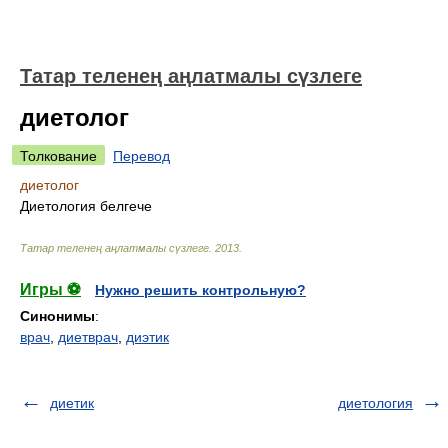
Татар теленең аңлатмалы сүзлеге
диетолог
Толкование
Перевод
диетолог
Диетология белгече
Татар теленең аңлатмалы сүзлеге
.
2013
.
Игры ⚽
Нужно решить контрольную?
Синонимы
:
врач
,
диетврач
,
диэтик
диетик
диетология