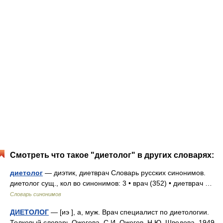
Смотреть что такое "диетолог" в других словарях:
диетолог
— диэтик, диетврач Словарь русских синонимов.
диетолог сущ., кол во синонимов: 3 • врач (352) • диетврач …
Словарь синонимов
ДИЕТОЛОГ
— [иэ ], а, муж. Врач специалист по диетологии.
Толковый словарь Ожегова. С.И. Ожегов, Н.Ю. Шведова. 1949